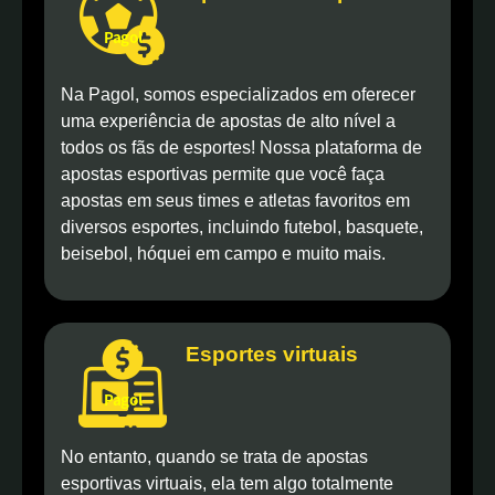
Na Pagol, somos especializados em oferecer
uma experiência de apostas de alto nível a
todos os fãs de esportes! Nossa plataforma de
apostas esportivas permite que você faça
apostas em seus times e atletas favoritos em
diversos esportes, incluindo futebol, basquete,
beisebol, hóquei em campo e muito mais.
Esportes virtuais
No entanto, quando se trata de apostas
esportivas virtuais, ela tem algo totalmente