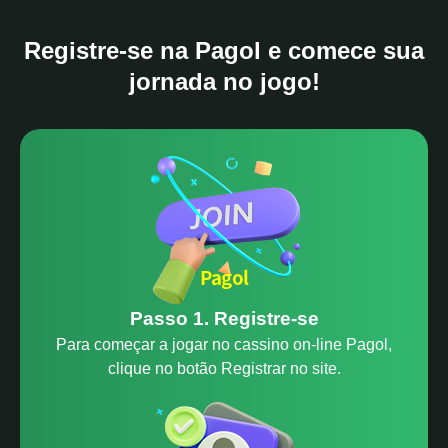
Registre-se na Pagol e comece sua
jornada no jogo!
Passo 1. Registre-se
Para começar a jogar no cassino on-line Pagol,
clique no botão Registrar no site.