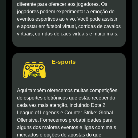
diferente para oferecer aos jogadores. Os
jogadores podem experimentar a emoção de
eventos esportivos ao vivo. Você pode assistir
e apostar em futebol virtual, corridas de cavalos
virtuais, corridas de cães virtuais e muito mais.
E-sports
Aqui também oferecemos muitas competições
de esportes eletrônicos que estão recebendo
cada vez mais atenção, incluindo Dota 2,
League of Legends e Counter-Strike: Global
Offensive. Fornecemos probabilidades para
alguns dos maiores eventos e ligas com mais
mercados e opções de apostas do que