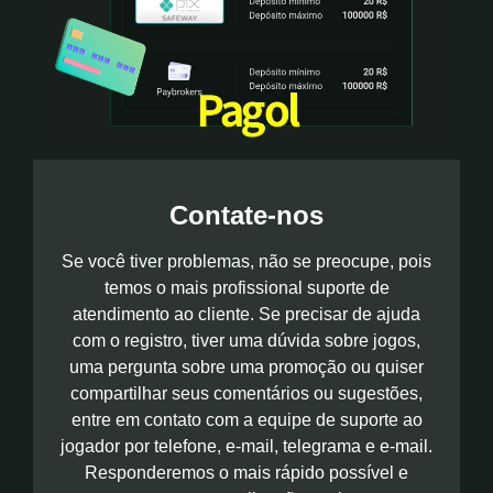
Contate-nos
Se você tiver problemas, não se preocupe, pois
temos o mais profissional suporte de
atendimento ao cliente. Se precisar de ajuda
com o registro, tiver uma dúvida sobre jogos,
uma pergunta sobre uma promoção ou quiser
compartilhar seus comentários ou sugestões,
entre em contato com a equipe de suporte ao
jogador por telefone, e-mail, telegrama e e-mail.
Responderemos o mais rápido possível e