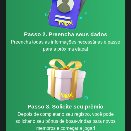
Passo 2. Preencha seus dados
Preencha todas as informações necessárias e passe
para a próxima etapa!
Passo 3. Solicite seu prêmio
Depois de completar o seu registro, você pode
solicitar o seu bônus de boas-vindas para novos
membros e começar a jogar!