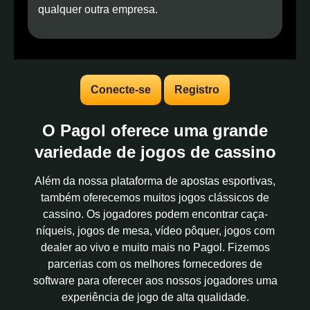
qualquer outra empresa.
Conecte-se
Registro
O Pagol oferece uma grande
variedade de jogos de cassino
Além da nossa plataforma de apostas esportivas,
também oferecemos muitos jogos clássicos de
cassino. Os jogadores podem encontrar caça-
níqueis, jogos de mesa, vídeo pôquer, jogos com
dealer ao vivo e muito mais no Pagol. Fizemos
parcerias com os melhores fornecedores de
software para oferecer aos nossos jogadores uma
experiência de jogo de alta qualidade.