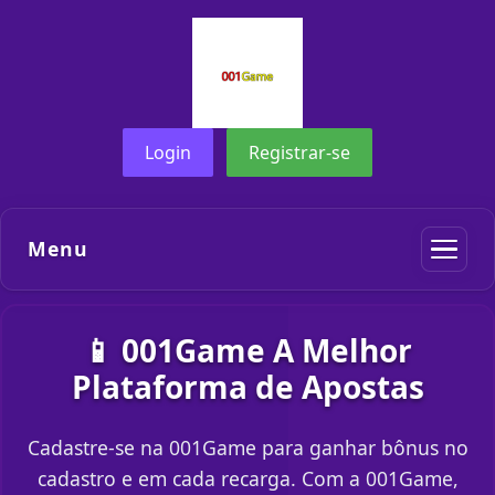
Login
Registrar-se
Menu
📱 001Game A Melhor
Plataforma de Apostas
Cadastre-se na 001Game para ganhar bônus no
cadastro e em cada recarga. Com a 001Game,