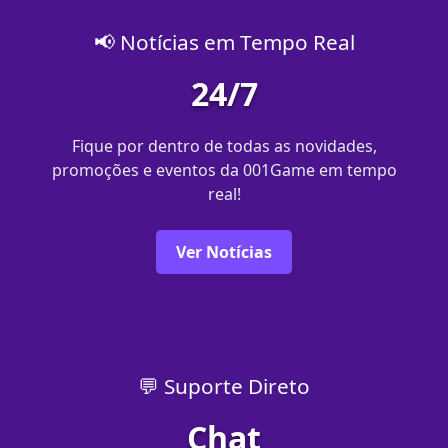
📢 Notícias em Tempo Real
24/7
Fique por dentro de todas as novidades,
promoções e eventos da 001Game em tempo
real!
Ver Notícias
💬 Suporte Direto
Chat