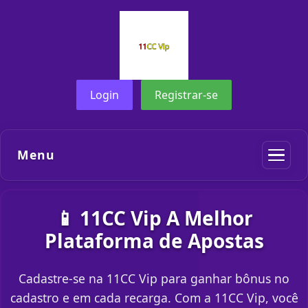
Login
Registrar-se
Menu
📱 11CC Vip A Melhor
Plataforma de Apostas
Cadastre-se na 11CC Vip para ganhar bônus no
cadastro e em cada recarga. Com a 11CC Vip, você