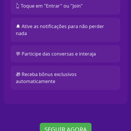
👆 Toque em "Entrar" ou "Join"
🔔 Ative as notificações para não perder
nada
💬 Participe das conversas e interaja
🎁 Receba bônus exclusivos
automaticamente
SEGUIR AGORA