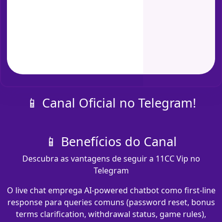
📱 Canal Oficial no Telegram!
📱 Benefícios do Canal
Descubra as vantagens de seguir a 11CC Vip no
Telegram
O live chat emprega AI-powered chatbot como first-line
response para queries comuns (password reset, bonus
terms clarification, withdrawal status, game rules),