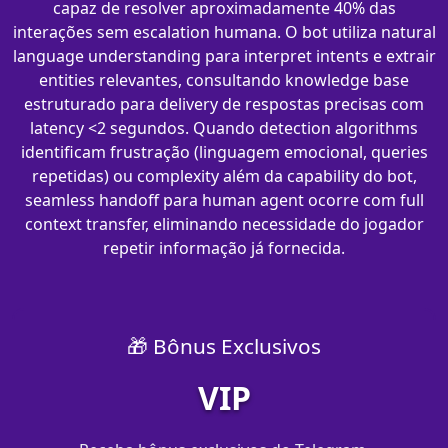
capaz de resolver aproximadamente 40% das
interações sem escalation humana. O bot utiliza natural
language understanding para interpret intents e extrair
entities relevantes, consultando knowledge base
estruturado para delivery de respostas precisas com
latency <2 segundos. Quando detection algorithms
identificam frustração (linguagem emocional, queries
repetidas) ou complexity além da capability do bot,
seamless handoff para human agent ocorre com full
context transfer, eliminando necessidade do jogador
repetir informação já fornecida.
🎁 Bônus Exclusivos
VIP