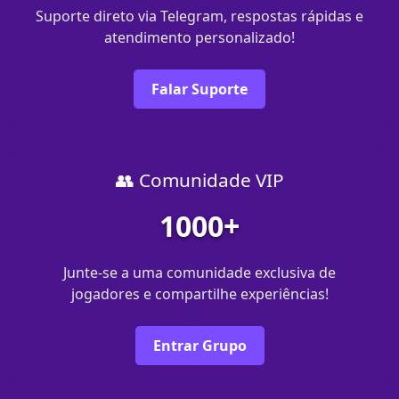
Suporte direto via Telegram, respostas rápidas e
atendimento personalizado!
Falar Suporte
👥 Comunidade VIP
1000+
Junte-se a uma comunidade exclusiva de
jogadores e compartilhe experiências!
Entrar Grupo