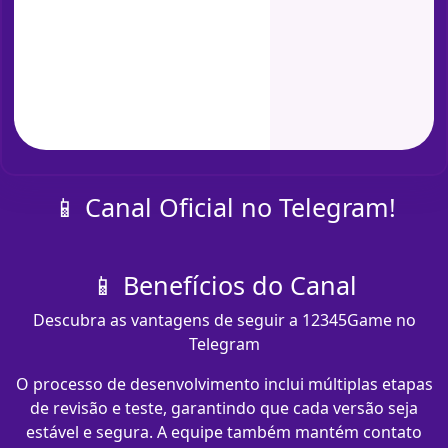
📱 Canal Oficial no Telegram!
📱 Benefícios do Canal
Descubra as vantagens de seguir a 12345Game no
Telegram
O processo de desenvolvimento inclui múltiplas etapas
de revisão e teste, garantindo que cada versão seja
estável e segura. A equipe também mantém contato