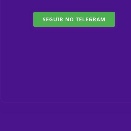
SEGUIR NO TELEGRAM