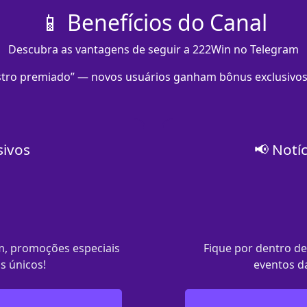
📱 Benefícios do Canal
Descubra as vantagens de seguir a 222Win no Telegram
tro premiado” — novos usuários ganham bônus exclusivos d
sivos
📢 Notí
m, promoções especiais
Fique por dentro d
s únicos!
eventos d