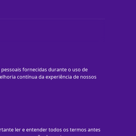
 pessoais fornecidas durante o uso de
elhoria contínua da experiência de nossos
tante ler e entender todos os termos antes