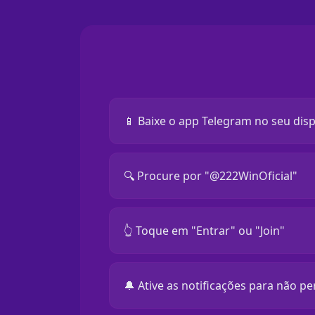
📱 Baixe o app Telegram no seu disp
🔍 Procure por "@222WinOficial"
👆 Toque em "Entrar" ou "Join"
🔔 Ative as notificações para não p