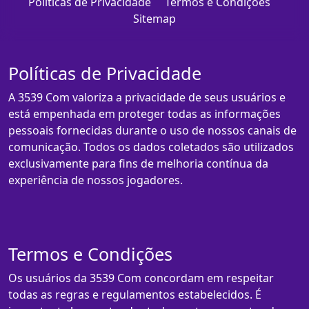
Políticas de Privacidade
Termos e Condições
Sitemap
Políticas de Privacidade
A 3539 Com valoriza a privacidade de seus usuários e
está empenhada em proteger todas as informações
pessoais fornecidas durante o uso de nossos canais de
comunicação. Todos os dados coletados são utilizados
exclusivamente para fins de melhoria contínua da
experiência de nossos jogadores.
Termos e Condições
Os usuários da 3539 Com concordam em respeitar
todas as regras e regulamentos estabelecidos. É