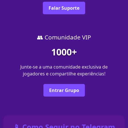
Falar Suporte
👥 Comunidade VIP
1000+
Junte-se a uma comunidade exclusiva de
jogadores e compartilhe experiências!
Entrar Grupo
📱 Como Seguir no Telegram