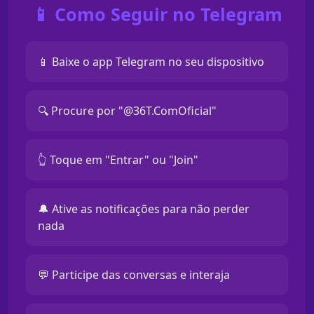
📱 Como Seguir no Telegram
📱 Baixe o app Telegram no seu dispositivo
🔍 Procure por "@36T.ComOficial"
👆 Toque em "Entrar" ou "Join"
🔔 Ative as notificações para não perder
nada
💬 Participe das conversas e interaja