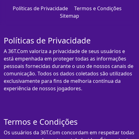
Políticas de Privacidade
Termos e Condições
Sitemap
Políticas de Privacidade
A 36T.Com valoriza a privacidade de seus usuários e
está empenhada em proteger todas as informações
pessoais fornecidas durante o uso de nossos canais de
comunicação. Todos os dados coletados são utilizados
exclusivamente para fins de melhoria contínua da
experiência de nossos jogadores.
Termos e Condições
Os usuários da 36T.Com concordam em respeitar todas