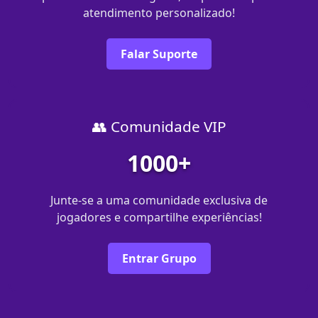
atendimento personalizado!
Falar Suporte
👥 Comunidade VIP
1000+
Junte-se a uma comunidade exclusiva de
jogadores e compartilhe experiências!
Entrar Grupo