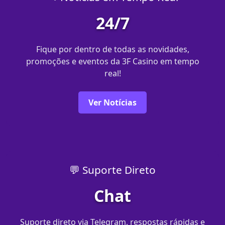
24/7
Fique por dentro de todas as novidades,
promoções e eventos da 3F Casino em tempo
real!
Ver Notícias
💬 Suporte Direto
Chat
Suporte direto via Telegram, respostas rápidas e