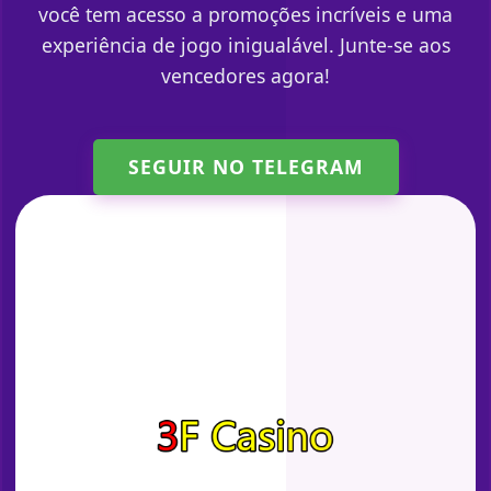
você tem acesso a promoções incríveis e uma
experiência de jogo inigualável. Junte-se aos
vencedores agora!
SEGUIR NO TELEGRAM