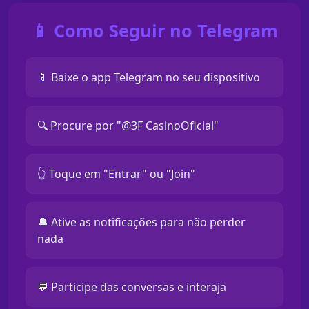
📱 Como Seguir no Telegram
📱 Baixe o app Telegram no seu dispositivo
🔍 Procure por "@3F CasinoOficial"
👆 Toque em "Entrar" ou "Join"
🔔 Ative as notificações para não perder
nada
💬 Participe das conversas e interaja