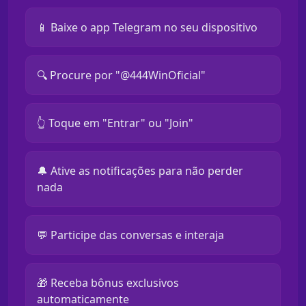
📱 Baixe o app Telegram no seu dispositivo
🔍 Procure por "@444WinOficial"
👆 Toque em "Entrar" ou "Join"
🔔 Ative as notificações para não perder
nada
💬 Participe das conversas e interaja
🎁 Receba bônus exclusivos
automaticamente