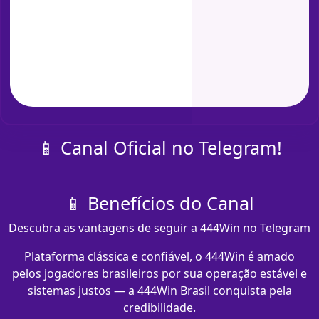
📱 Canal Oficial no Telegram!
📱 Benefícios do Canal
Descubra as vantagens de seguir a 444Win no Telegram
Plataforma clássica e confiável, o 444Win é amado
pelos jogadores brasileiros por sua operação estável e
sistemas justos — a 444Win Brasil conquista pela
credibilidade.