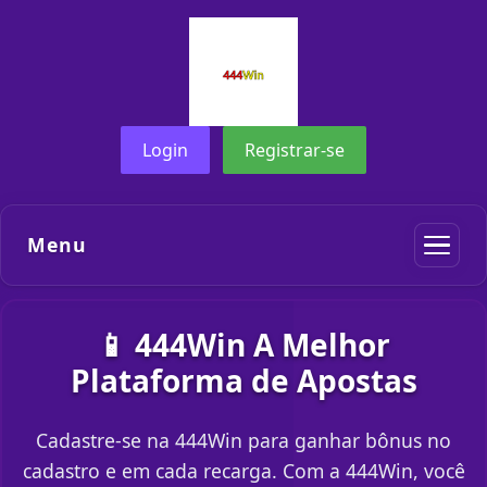
Login
Registrar-se
Menu
📱 444Win A Melhor
Plataforma de Apostas
Cadastre-se na 444Win para ganhar bônus no
cadastro e em cada recarga. Com a 444Win, você