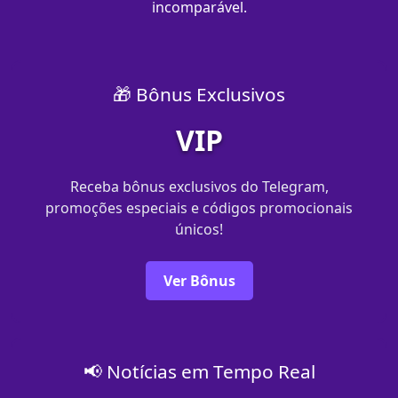
incomparável.
🎁 Bônus Exclusivos
VIP
Receba bônus exclusivos do Telegram,
promoções especiais e códigos promocionais
únicos!
Ver Bônus
📢 Notícias em Tempo Real