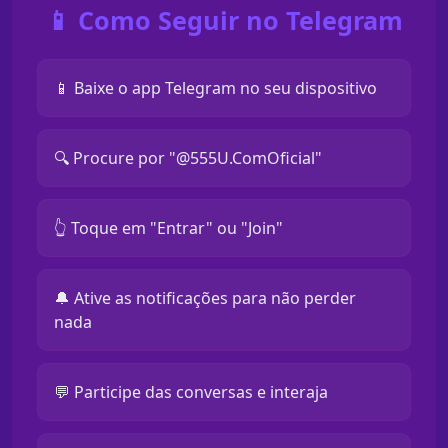
📱 Como Seguir no Telegram
📱 Baixe o app Telegram no seu dispositivo
🔍 Procure por "@555U.ComOficial"
👆 Toque em "Entrar" ou "Join"
🔔 Ative as notificações para não perder
nada
💬 Participe das conversas e interaja