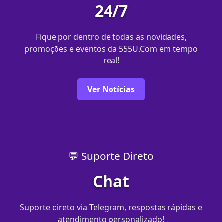
24/7
Fique por dentro de todas as novidades,
promoções e eventos da 555U.Com em tempo
real!
Ver Notícias
💬 Suporte Direto
Chat
Suporte direto via Telegram, respostas rápidas e
atendimento personalizado!