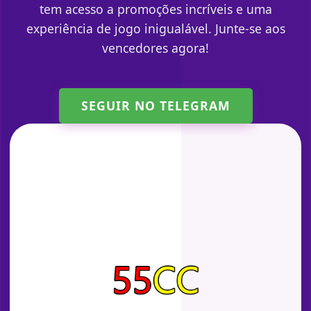
tem acesso a promoções incríveis e uma
experiência de jogo inigualável. Junte-se aos
vencedores agora!
SEGUIR NO TELEGRAM