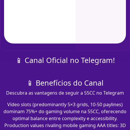
📱 Canal Oficial no Telegram!
📱 Benefícios do Canal
Descubra as vantagens de seguir a 55CC no Telegram
Vídeo slots (predominantly 5×3 grids, 10-50 paylines)
dominam 75%+ do gaming volume na 55CC, oferecendo
optimal balance entre complexity e accessibility.
Production values rivaling mobile gaming AAA titles: 3D