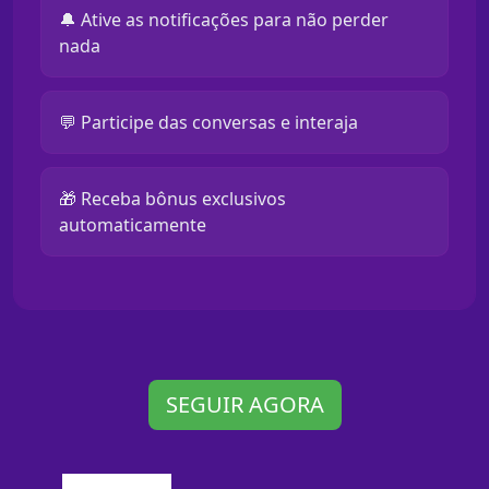
🔔 Ative as notificações para não perder
nada
💬 Participe das conversas e interaja
🎁 Receba bônus exclusivos
automaticamente
SEGUIR AGORA