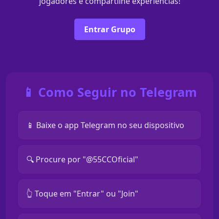
jogadores e compartilhe experiências!
Entrar Grupo
📱 Como Seguir no Telegram
📱 Baixe o app Telegram no seu dispositivo
🔍 Procure por "@55CCOficial"
👆 Toque em "Entrar" ou "Join"