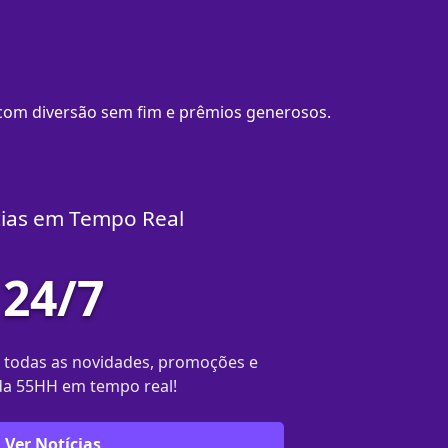
 com diversão sem fim e prêmios generosos.
cias em Tempo Real
24/7
e todas as novidades, promoções e
da 55HH em tempo real!
Ver Notícias