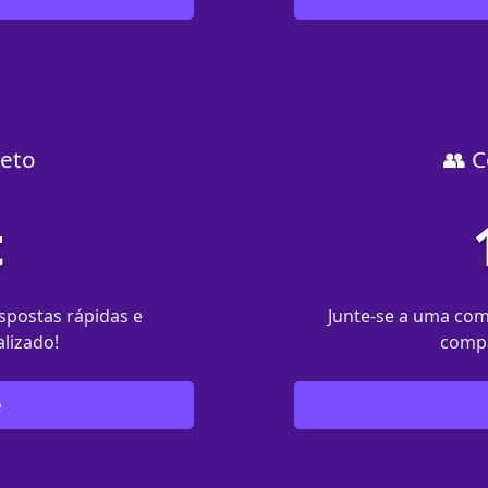
reto
👥 
t
espostas rápidas e
Junte-se a uma com
lizado!
compa
e