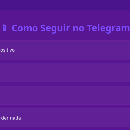
📱 Como Seguir no Telegram
ositivo
erder nada