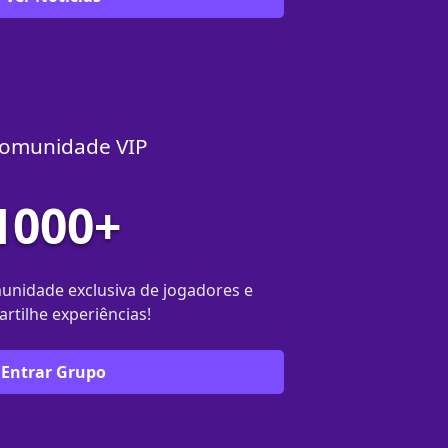
Comunidade VIP
1000+
unidade exclusiva de jogadores e
rtilhe experiências!
Entrar Grupo