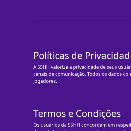
Políticas de Privacida
A 55HH valoriza a privacidade de seus usu
canais de comunicação. Todos os dados cole
jogadores.
Termos e Condições
Os usuários da 55HH concordam em respeita