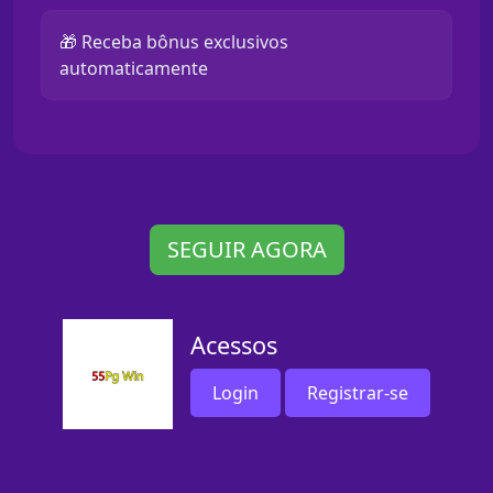
🎁 Receba bônus exclusivos
automaticamente
SEGUIR AGORA
Acessos
Login
Registrar-se