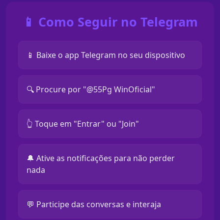
📱 Como Seguir no Telegram
📱 Baixe o app Telegram no seu dispositivo
🔍 Procure por "@55Pg WinOficial"
👆 Toque em "Entrar" ou "Join"
🔔 Ative as notificações para não perder
nada
💬 Participe das conversas e interaja