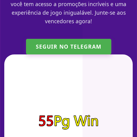
você tem acesso a promoções incríveis e uma
experiência de jogo inigualável. Junte-se aos
vencedores agora!
SEGUIR NO TELEGRAM