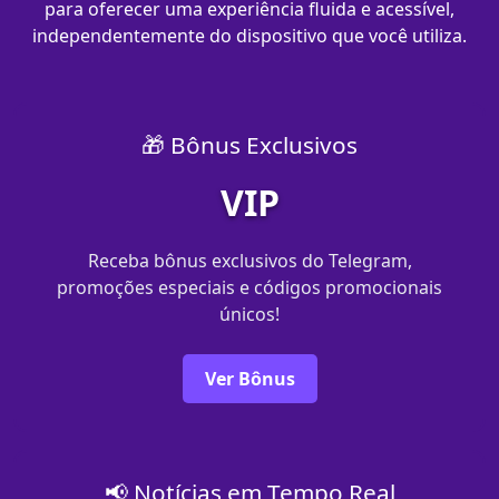
para oferecer uma experiência fluida e acessível,
independentemente do dispositivo que você utiliza.
🎁 Bônus Exclusivos
VIP
Receba bônus exclusivos do Telegram,
promoções especiais e códigos promocionais
únicos!
Ver Bônus
📢 Notícias em Tempo Real