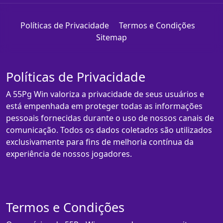
Políticas de Privacidade
Termos e Condições
Sitemap
Políticas de Privacidade
A 55Pg Win valoriza a privacidade de seus usuários e
está empenhada em proteger todas as informações
pessoais fornecidas durante o uso de nossos canais de
comunicação. Todos os dados coletados são utilizados
exclusivamente para fins de melhoria contínua da
experiência de nossos jogadores.
Termos e Condições