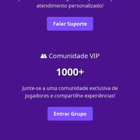
atendimento personalizado!
Falar Suporte
👥 Comunidade VIP
1000+
Junte-se a uma comunidade exclusiva de
jogadores e compartilhe experiências!
Entrar Grupo