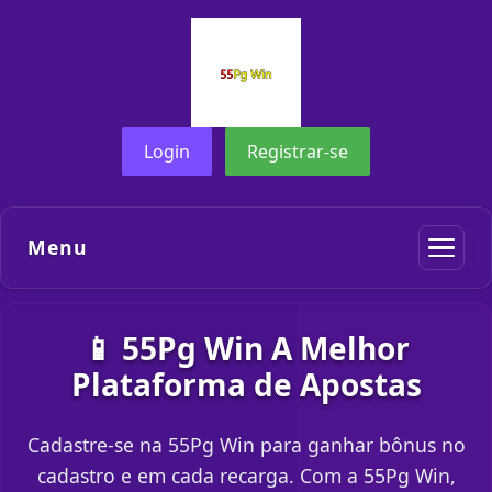
Login
Registrar-se
Menu
📱 55Pg Win A Melhor
Plataforma de Apostas
Cadastre-se na 55Pg Win para ganhar bônus no
cadastro e em cada recarga. Com a 55Pg Win,