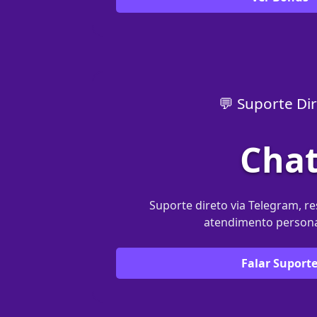
💬 Suporte Di
Cha
Suporte direto via Telegram, r
atendimento persona
Falar Suport