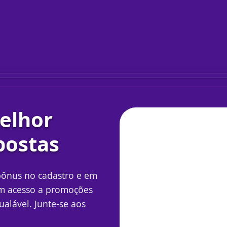
elhor
postas
bônus no cadastro e em
em acesso a promoções
ualável. Junte-se aos