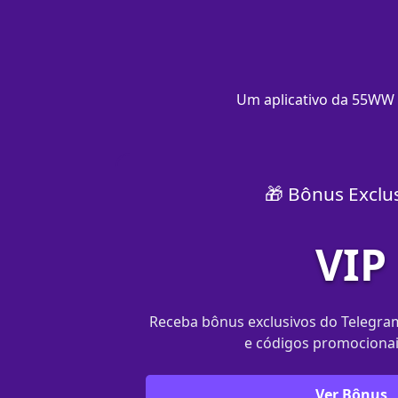
Um aplicativo da 55WW V
🎁 Bônus Exclu
VIP
Receba bônus exclusivos do Telegra
e códigos promocionai
Ver Bônus