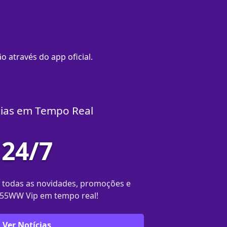
 através do app oficial.
cias em Tempo Real
24/7
e todas as novidades, promoções e
 55WW Vip em tempo real!
Ver Notícias