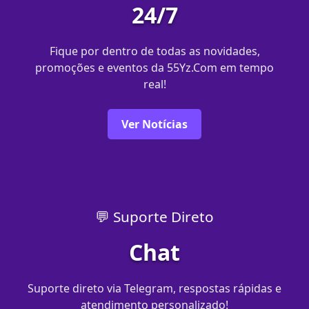
24/7
Fique por dentro de todas as novidades,
promoções e eventos da 55Yz.Com em tempo
real!
Ver Notícias
💬 Suporte Direto
Chat
Suporte direto via Telegram, respostas rápidas e
atendimento personalizado!