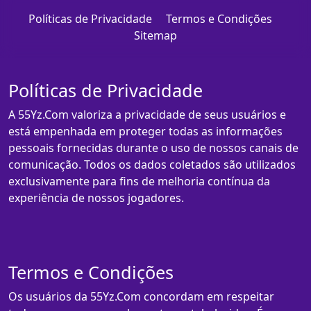
Políticas de Privacidade
Termos e Condições
Sitemap
Políticas de Privacidade
A 55Yz.Com valoriza a privacidade de seus usuários e
está empenhada em proteger todas as informações
pessoais fornecidas durante o uso de nossos canais de
comunicação. Todos os dados coletados são utilizados
exclusivamente para fins de melhoria contínua da
experiência de nossos jogadores.
Termos e Condições
Os usuários da 55Yz.Com concordam em respeitar