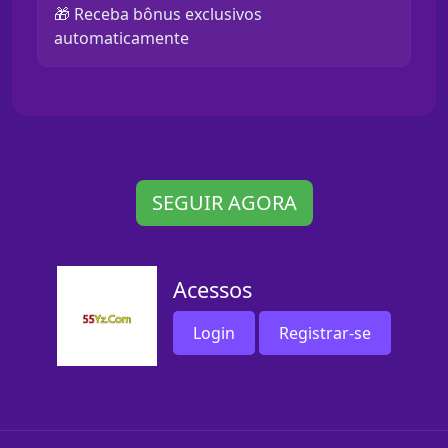
🎁 Receba bônus exclusivos
automaticamente
SEGUIR AGORA
Acessos
Login
Registrar-se