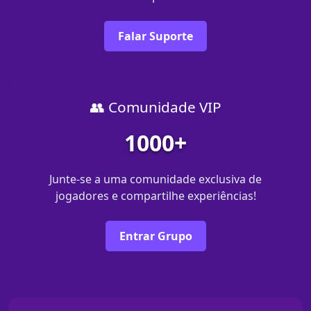
Falar Suporte
👥 Comunidade VIP
1000+
Junte-se a uma comunidade exclusiva de
jogadores e compartilhe experiências!
Entrar Grupo