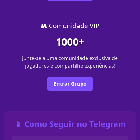
👥 Comunidade VIP
1000+
Junte-se a uma comunidade exclusiva de
jogadores e compartilhe experiências!
Entrar Grupo
📱 Como Seguir no Telegram