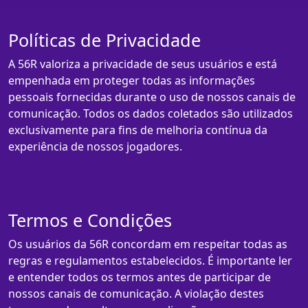
Políticas de Privacidade
A 56R valoriza a privacidade de seus usuários e está
empenhada em proteger todas as informações
pessoais fornecidas durante o uso de nossos canais de
comunicação. Todos os dados coletados são utilizados
exclusivamente para fins de melhoria contínua da
experiência de nossos jogadores.
Termos e Condições
Os usuários da 56R concordam em respeitar todas as
regras e regulamentos estabelecidos. É importante ler
e entender todos os termos antes de participar de
nossos canais de comunicação. A violação destes