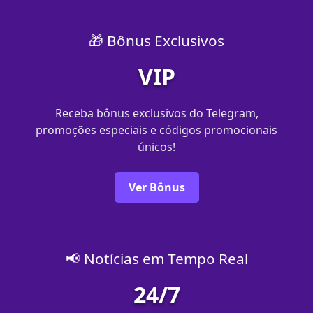
🎁 Bônus Exclusivos
VIP
Receba bônus exclusivos do Telegram,
promoções especiais e códigos promocionais
únicos!
Ver Bônus
📢 Notícias em Tempo Real
24/7