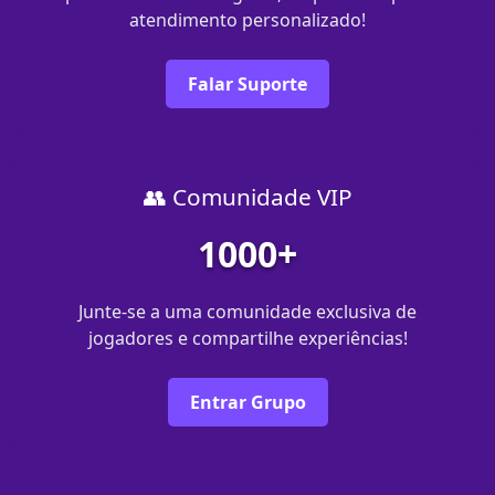
atendimento personalizado!
Falar Suporte
👥 Comunidade VIP
1000+
Junte-se a uma comunidade exclusiva de
jogadores e compartilhe experiências!
Entrar Grupo