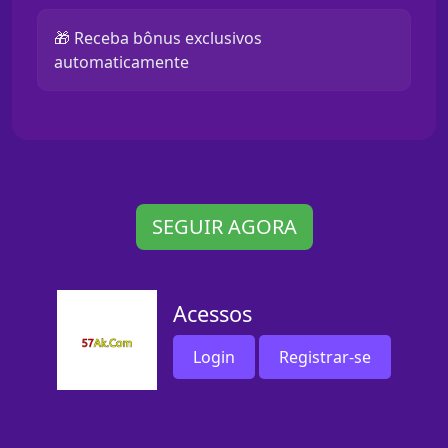
🎁 Receba bônus exclusivos
automaticamente
SEGUIR AGORA
Acessos
Login
Registrar-se