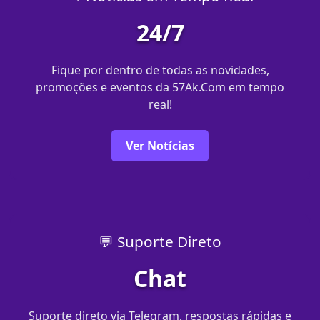
24/7
Fique por dentro de todas as novidades,
promoções e eventos da 57Ak.Com em tempo
real!
Ver Notícias
💬 Suporte Direto
Chat
Suporte direto via Telegram, respostas rápidas e