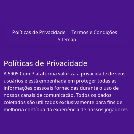
Políticas de Privacidade
Termos e Condições
Sitemap
Políticas de Privacidade
A 5905 Com Plataforma valoriza a privacidade de seus
usuários e está empenhada em proteger todas as
informações pessoais fornecidas durante o uso de
nossos canais de comunicação. Todos os dados
coletados são utilizados exclusivamente para fins de
melhoria contínua da experiência de nossos jogadores.