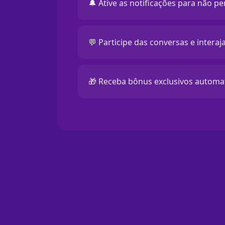
🔔 Ative as notificações para não p
💬 Participe das conversas e interaj
🎁 Receba bônus exclusivos autom