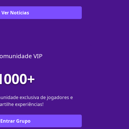
Ver Notícias
Comunidade VIP
1000+
unidade exclusiva de jogadores e
rtilhe experiências!
Entrar Grupo