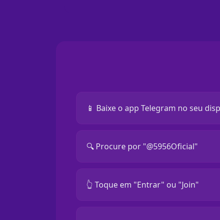
📱 Baixe o app Telegram no seu disp
🔍 Procure por "@5956Oficial"
👆 Toque em "Entrar" ou "Join"