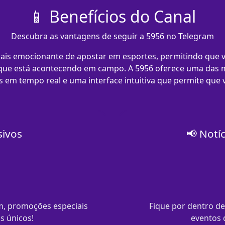
📱 Benefícios do Canal
Descubra as vantagens de seguir a 5956 no Telegram
ais emocionante de apostar em esportes, permitindo que 
e está acontecendo em campo. A 5956 oferece uma das mel
 em tempo real e uma interface intuitiva que permite que 
sivos
📢 Notí
m, promoções especiais
Fique por dentro d
s únicos!
eventos 