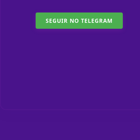
SEGUIR NO TELEGRAM