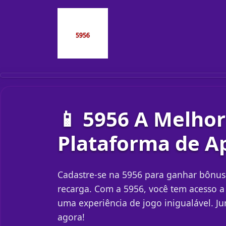
📱 5956 A Melhor
Plataforma de A
Cadastre-se na 5956 para ganhar bônus
recarga. Com a 5956, você tem acesso a
uma experiência de jogo inigualável. J
agora!