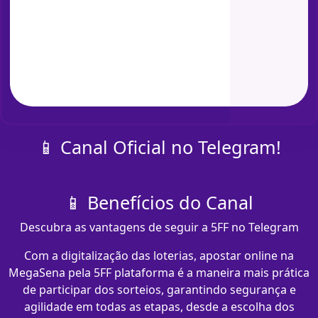
📱 Canal Oficial no Telegram!
📱 Benefícios do Canal
Descubra as vantagens de seguir a 5FF no Telegram
Com a digitalização das loterias, apostar online na
MegaSena pela 5FF plataforma é a maneira mais prática
de participar dos sorteios, garantindo segurança e
agilidade em todas as etapas, desde a escolha dos