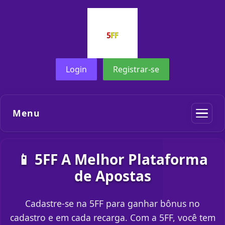
Login
Registrar-se
Menu
📱 5FF A Melhor Plataforma
de Apostas
Cadastre-se na 5FF para ganhar bônus no
cadastro e em cada recarga. Com a 5FF, você tem