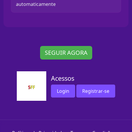
automaticamente
SEGUIR AGORA
Acessos
Login
Registrar-se