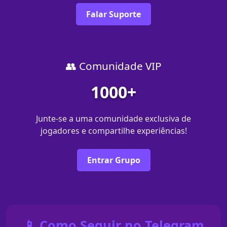
Falar Suporte
👥 Comunidade VIP
1000+
Junte-se a uma comunidade exclusiva de
jogadores e compartilhe experiências!
Entrar Grupo
📱 Como Seguir no Telegram