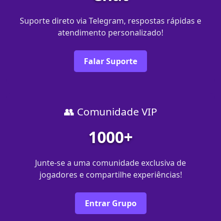
Suporte direto via Telegram, respostas rápidas e
atendimento personalizado!
Falar Suporte
👥 Comunidade VIP
1000+
Junte-se a uma comunidade exclusiva de
jogadores e compartilhe experiências!
Entrar Grupo