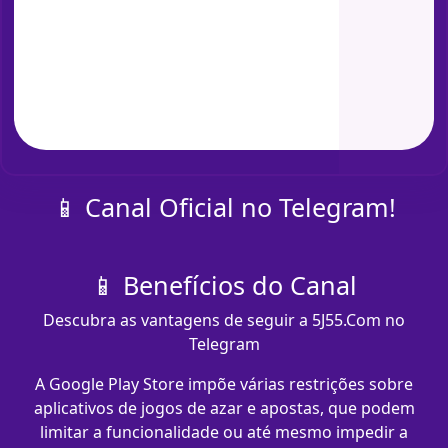
📱 Canal Oficial no Telegram!
📱 Benefícios do Canal
Descubra as vantagens de seguir a 5J55.Com no
Telegram
A Google Play Store impõe várias restrições sobre
aplicativos de jogos de azar e apostas, que podem
limitar a funcionalidade ou até mesmo impedir a