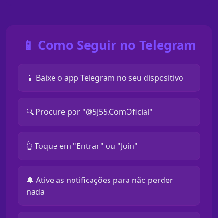
📱 Como Seguir no Telegram
📱 Baixe o app Telegram no seu dispositivo
🔍 Procure por "@5J55.ComOficial"
👆 Toque em "Entrar" ou "Join"
🔔 Ative as notificações para não perder
nada