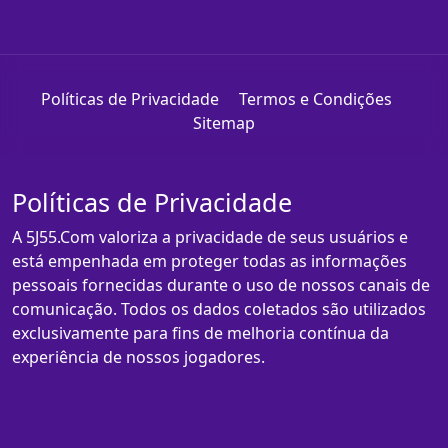
Políticas de Privacidade
Termos e Condições
Sitemap
Políticas de Privacidade
A 5J55.Com valoriza a privacidade de seus usuários e
está empenhada em proteger todas as informações
pessoais fornecidas durante o uso de nossos canais de
comunicação. Todos os dados coletados são utilizados
exclusivamente para fins de melhoria contínua da
experiência de nossos jogadores.