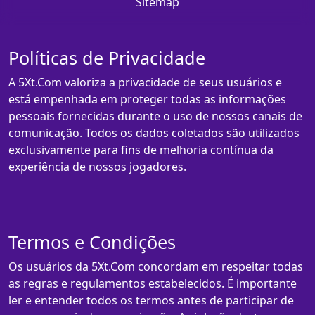
Sitemap
Políticas de Privacidade
A 5Xt.Com valoriza a privacidade de seus usuários e
está empenhada em proteger todas as informações
pessoais fornecidas durante o uso de nossos canais de
comunicação. Todos os dados coletados são utilizados
exclusivamente para fins de melhoria contínua da
experiência de nossos jogadores.
Termos e Condições
Os usuários da 5Xt.Com concordam em respeitar todas
as regras e regulamentos estabelecidos. É importante
ler e entender todos os termos antes de participar de