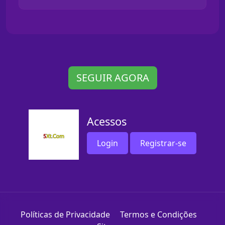
SEGUIR AGORA
Acessos
Login
Registrar-se
Políticas de Privacidade
Termos e Condições