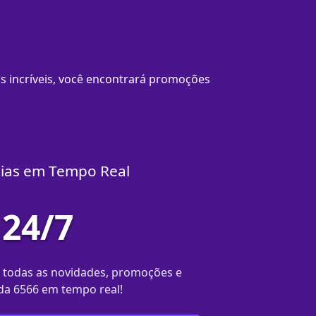
os incríveis, você encontrará promoções
cias em Tempo Real
24/7
e todas as novidades, promoções e
da 6566 em tempo real!