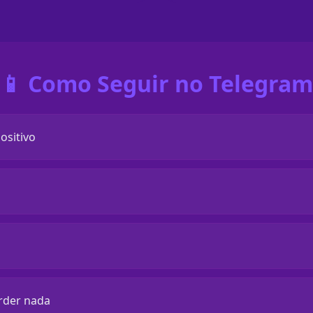
📱 Como Seguir no Telegram
ositivo
erder nada