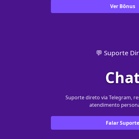
Ver Bônus
💬 Suporte Di
Cha
Suporte direto via Telegram, r
atendimento persona
Falar Suport