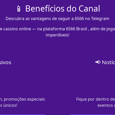
📱 Benefícios do Canal
Descubra as vantagens de seguir a 6566 no Telegram
e cassino online — na plataforma 6566 Brasil , além de jog
imperdíveis!
sivos
📢 Notí
m, promoções especiais
Fique por dentro d
s únicos!
eventos 