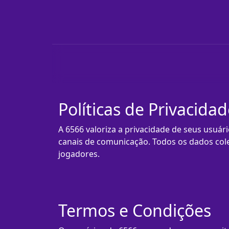
Políticas de Privacida
A 6566 valoriza a privacidade de seus usuá
canais de comunicação. Todos os dados cole
jogadores.
Termos e Condições