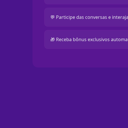
💬 Participe das conversas e interaj
🎁 Receba bônus exclusivos autom