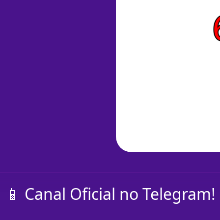
📱 Canal Oficial no Telegram!