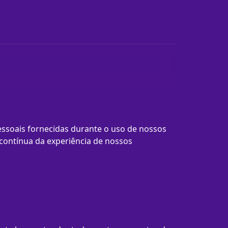
essoais fornecidas durante o uso de nossos
 contínua da experiência de nossos