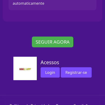
automaticamente
SEGUIR AGORA
Acessos
Login
Registrar-se