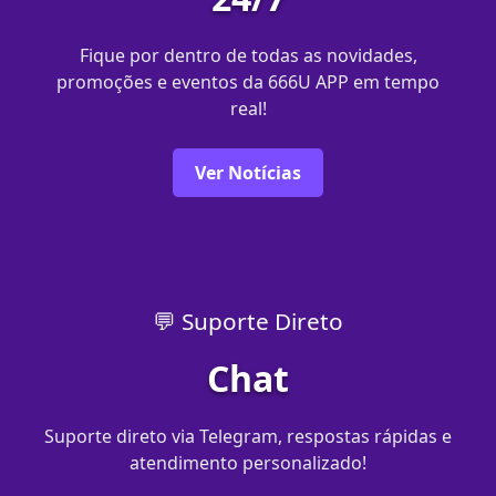
Fique por dentro de todas as novidades,
promoções e eventos da 666U APP em tempo
real!
Ver Notícias
💬 Suporte Direto
Chat
Suporte direto via Telegram, respostas rápidas e
atendimento personalizado!