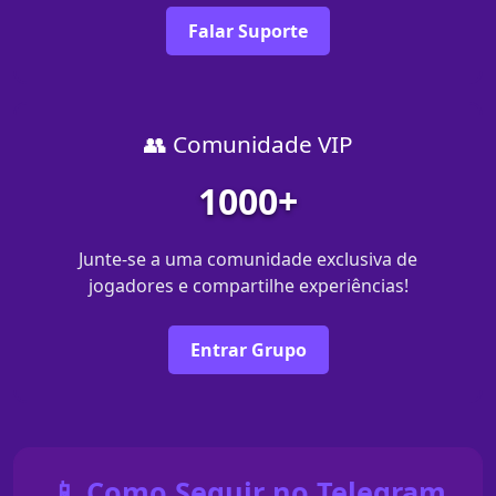
Falar Suporte
👥 Comunidade VIP
1000+
Junte-se a uma comunidade exclusiva de
jogadores e compartilhe experiências!
Entrar Grupo
📱 Como Seguir no Telegram