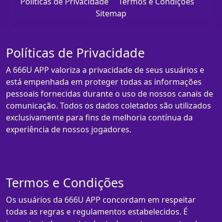
Políticas de Privacidade
Termos e Condições
Sitemap
Políticas de Privacidade
A 666U APP valoriza a privacidade de seus usuários e
está empenhada em proteger todas as informações
pessoais fornecidas durante o uso de nossos canais de
comunicação. Todos os dados coletados são utilizados
exclusivamente para fins de melhoria contínua da
experiência de nossos jogadores.
Termos e Condições
Os usuários da 666U APP concordam em respeitar
todas as regras e regulamentos estabelecidos. É