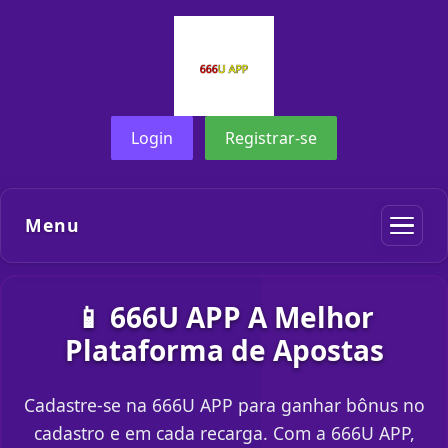
Login
Registrar-se
Menu
📱 666U APP A Melhor
Plataforma de Apostas
Cadastre-se na 666U APP para ganhar bônus no
cadastro e em cada recarga. Com a 666U APP,