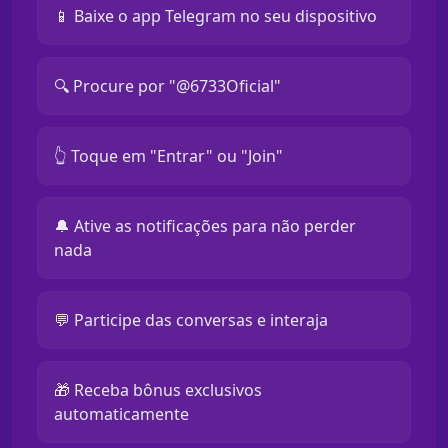
📱 Baixe o app Telegram no seu dispositivo
🔍 Procure por "@6733Oficial"
👆 Toque em "Entrar" ou "Join"
🔔 Ative as notificações para não perder
nada
💬 Participe das conversas e interaja
🎁 Receba bônus exclusivos
automaticamente