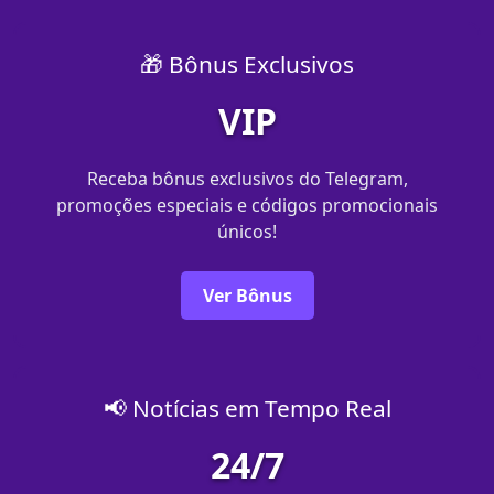
🎁 Bônus Exclusivos
VIP
Receba bônus exclusivos do Telegram,
promoções especiais e códigos promocionais
únicos!
Ver Bônus
📢 Notícias em Tempo Real
24/7