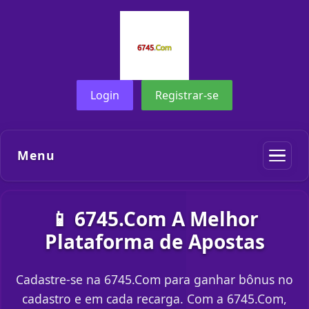
Login
Registrar-se
Menu
📱 6745.Com A Melhor
Plataforma de Apostas
Cadastre-se na 6745.Com para ganhar bônus no
cadastro e em cada recarga. Com a 6745.Com,