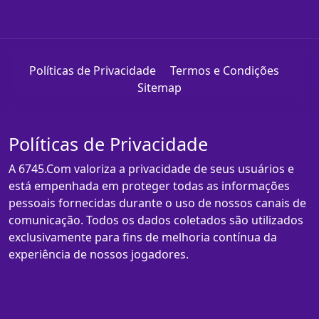
Políticas de Privacidade
Termos e Condições
Sitemap
Políticas de Privacidade
A 6745.Com valoriza a privacidade de seus usuários e
está empenhada em proteger todas as informações
pessoais fornecidas durante o uso de nossos canais de
comunicação. Todos os dados coletados são utilizados
exclusivamente para fins de melhoria contínua da
experiência de nossos jogadores.