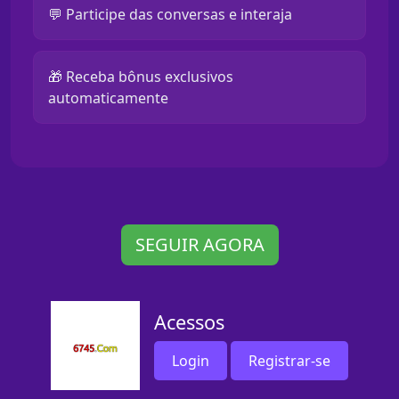
💬 Participe das conversas e interaja
🎁 Receba bônus exclusivos
automaticamente
SEGUIR AGORA
Acessos
Login
Registrar-se