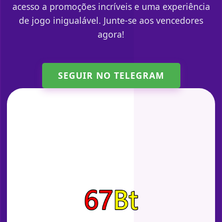
acesso a promoções incríveis e uma experiência
de jogo inigualável. Junte-se aos vencedores
agora!
SEGUIR NO TELEGRAM