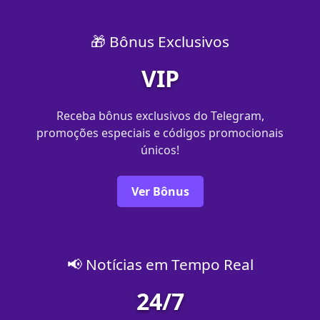
🎁 Bônus Exclusivos
VIP
Receba bônus exclusivos do Telegram,
promoções especiais e códigos promocionais
únicos!
Ver Bônus
📢 Notícias em Tempo Real
24/7