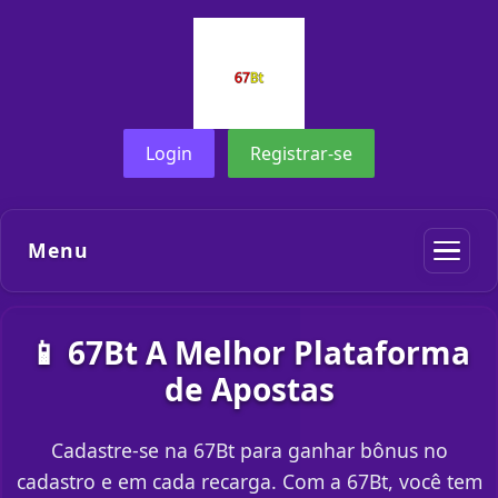
Login
Registrar-se
Menu
📱 67Bt A Melhor Plataforma
de Apostas
Cadastre-se na 67Bt para ganhar bônus no
cadastro e em cada recarga. Com a 67Bt, você tem