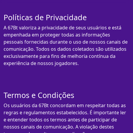
Políticas de Privacidade
A 67Bt valoriza a privacidade de seus usuários e está
empenhada em proteger todas as informações
pessoais fornecidas durante o uso de nossos canais de
comunicação. Todos os dados coletados são utilizados
exclusivamente para fins de melhoria contínua da
experiência de nossos jogadores.
Termos e Condições
Os usuários da 67Bt concordam em respeitar todas as
regras e regulamentos estabelecidos. É importante ler
e entender todos os termos antes de participar de
nossos canais de comunicação. A violação destes