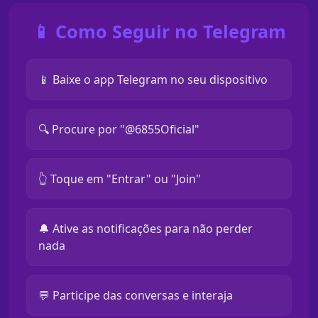
📱 Como Seguir no Telegram
📱 Baixe o app Telegram no seu dispositivo
🔍 Procure por "@6855Oficial"
👆 Toque em "Entrar" ou "Join"
🔔 Ative as notificações para não perder
nada
💬 Participe das conversas e interaja