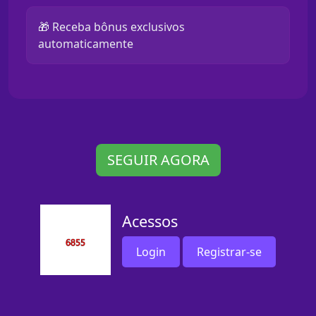
🎁 Receba bônus exclusivos
automaticamente
SEGUIR AGORA
Acessos
Login
Registrar-se