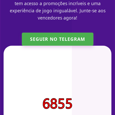
tem acesso a promoções incríveis e uma
experiência de jogo inigualável. Junte-se aos
vencedores agora!
SEGUIR NO TELEGRAM