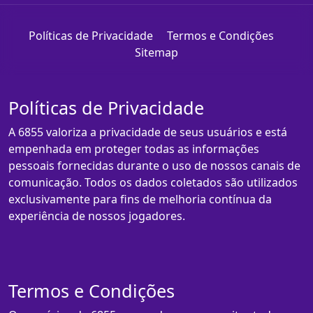
Políticas de Privacidade
Termos e Condições
Sitemap
Políticas de Privacidade
A 6855 valoriza a privacidade de seus usuários e está
empenhada em proteger todas as informações
pessoais fornecidas durante o uso de nossos canais de
comunicação. Todos os dados coletados são utilizados
exclusivamente para fins de melhoria contínua da
experiência de nossos jogadores.
Termos e Condições