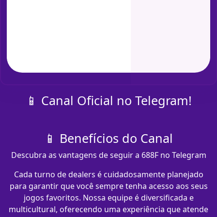
📱 Canal Oficial no Telegram!
📱 Benefícios do Canal
Descubra as vantagens de seguir a 688F no Telegram
Cada turno de dealers é cuidadosamente planejado
para garantir que você sempre tenha acesso aos seus
jogos favoritos. Nossa equipe é diversificada e
multicultural, oferecendo uma experiência que atende