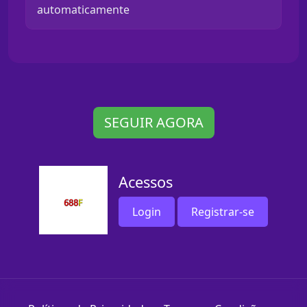
automaticamente
SEGUIR AGORA
Acessos
Login
Registrar-se