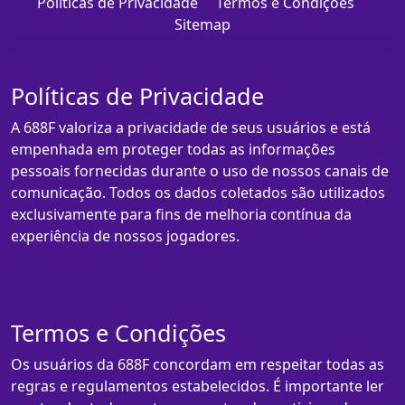
Políticas de Privacidade
Termos e Condições
Sitemap
Políticas de Privacidade
A 688F valoriza a privacidade de seus usuários e está
empenhada em proteger todas as informações
pessoais fornecidas durante o uso de nossos canais de
comunicação. Todos os dados coletados são utilizados
exclusivamente para fins de melhoria contínua da
experiência de nossos jogadores.
Termos e Condições
Os usuários da 688F concordam em respeitar todas as
regras e regulamentos estabelecidos. É importante ler