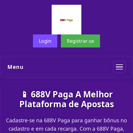
Login
Registrar-se
Menu
📱 688V Paga A Melhor
Plataforma de Apostas
Cadastre-se na 688V Paga para ganhar bônus no
cadastro e em cada recarga. Com a 688V Paga,