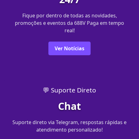
Fique por dentro de todas as novidades,
promoções e eventos da 688V Paga em tempo
real!
Ver Notícias
💬 Suporte Direto
Chat
Suporte direto via Telegram, respostas rápidas e
atendimento personalizado!