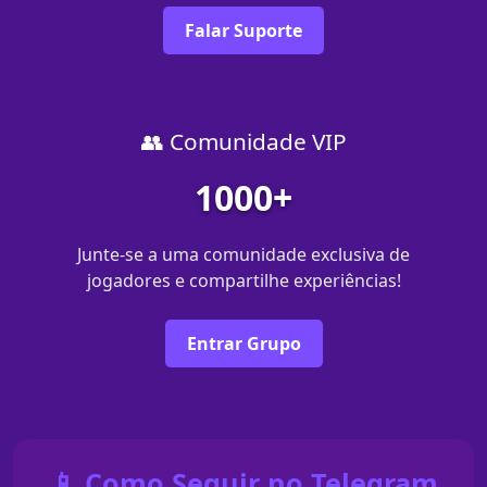
Falar Suporte
👥 Comunidade VIP
1000+
Junte-se a uma comunidade exclusiva de
jogadores e compartilhe experiências!
Entrar Grupo
📱 Como Seguir no Telegram