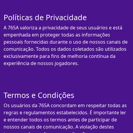
Políticas de Privacidade
A 765A valoriza a privacidade de seus usuários e está
empenhada em proteger todas as informações
pessoais fornecidas durante o uso de nossos canais de
comunicação. Todos os dados coletados são utilizados
exclusivamente para fins de melhoria contínua da
experiência de nossos jogadores.
Termos e Condições
Os usuários da 765A concordam em respeitar todas as
regras e regulamentos estabelecidos. É importante ler
e entender todos os termos antes de participar de
nossos canais de comunicação. A violação destes