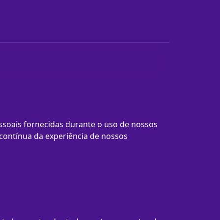
ssoais fornecidas durante o uso de nossos
 contínua da experiência de nossos