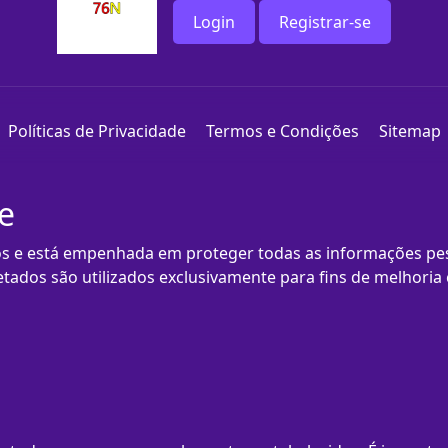
Login
Registrar-se
Políticas de Privacidade
Termos e Condições
Sitemap
de
ios e está empenhada em proteger todas as informações pe
tados são utilizados exclusivamente para fins de melhoria