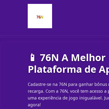
📱 76N A Melhor
Plataforma de A
Cadastre-se na 76N para ganhar bônus 
recarga. Com a 76N, você tem acesso a 
uma experiência de jogo inigualável. J
agora!