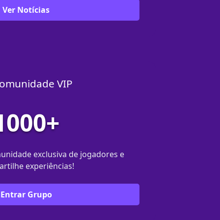
Ver Notícias
Comunidade VIP
1000+
unidade exclusiva de jogadores e
rtilhe experiências!
Entrar Grupo