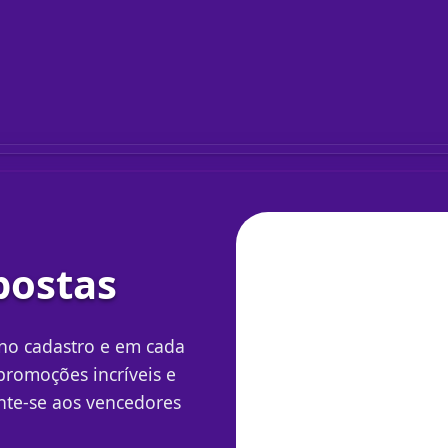
postas
no cadastro e em cada
promoções incríveis e
unte-se aos vencedores