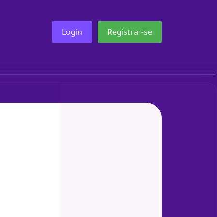
Login
Registrar-se