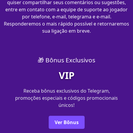
quiser compartilhar seus comentários ou sugestões,
entre em contato com a equipe de suporte ao jogador
por telefone, e-mail, telegrama e e-mail.
Responderemos o mais rápido possível e retornaremos
sua ligação em breve.
🎁 Bônus Exclusivos
VIP
Receba bônus exclusivos do Telegram,
promoções especiais e códigos promocionais
únicos!
Ver Bônus