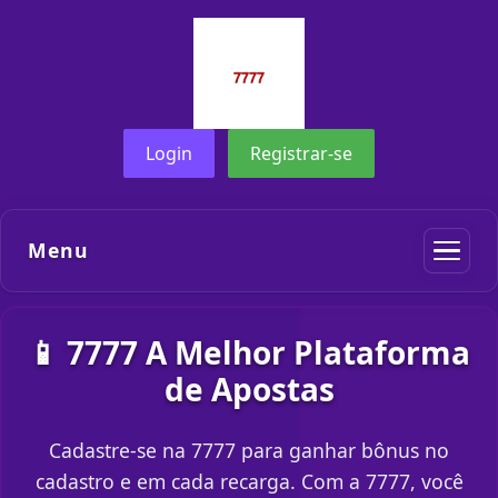
Login
Registrar-se
Menu
📱 7777 A Melhor Plataforma
de Apostas
Cadastre-se na 7777 para ganhar bônus no
cadastro e em cada recarga. Com a 7777, você