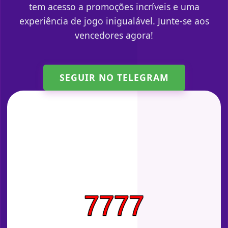
tem acesso a promoções incríveis e uma
experiência de jogo inigualável. Junte-se aos
vencedores agora!
SEGUIR NO TELEGRAM