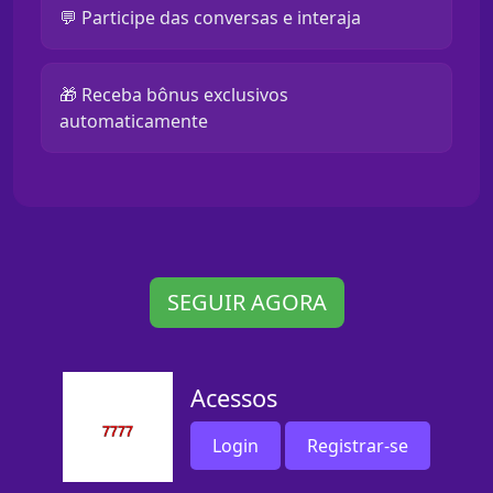
💬 Participe das conversas e interaja
🎁 Receba bônus exclusivos
automaticamente
SEGUIR AGORA
Acessos
Login
Registrar-se