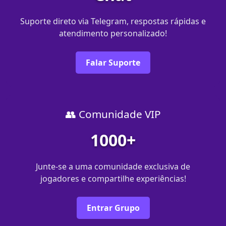
Suporte direto via Telegram, respostas rápidas e
atendimento personalizado!
Falar Suporte
👥 Comunidade VIP
1000+
Junte-se a uma comunidade exclusiva de
jogadores e compartilhe experiências!
Entrar Grupo