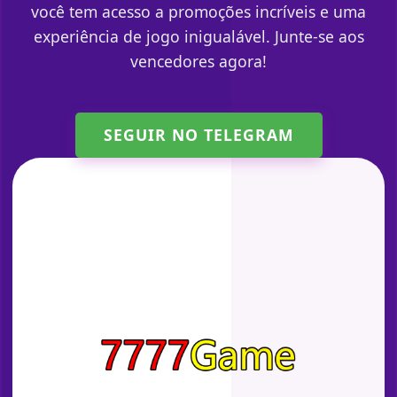
você tem acesso a promoções incríveis e uma
experiência de jogo inigualável. Junte-se aos
vencedores agora!
SEGUIR NO TELEGRAM