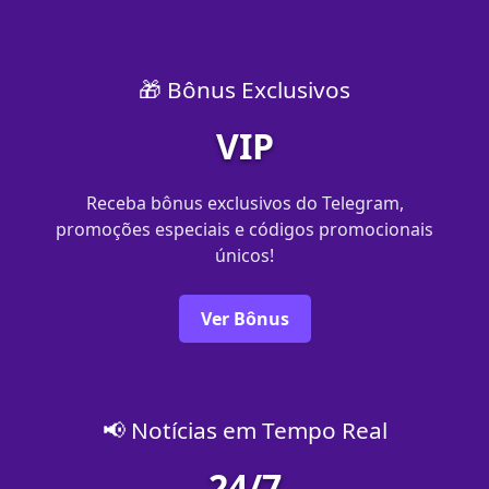
🎁 Bônus Exclusivos
VIP
Receba bônus exclusivos do Telegram,
promoções especiais e códigos promocionais
únicos!
Ver Bônus
📢 Notícias em Tempo Real
24/7