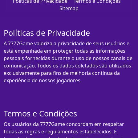
Políticas de Privacidade
Termos e Condições
Sitemap
Políticas de Privacidade
A 7777Game valoriza a privacidade de seus usuários e
está empenhada em proteger todas as informações
pessoais fornecidas durante o uso de nossos canais de
comunicação. Todos os dados coletados são utilizados
exclusivamente para fins de melhoria contínua da
experiência de nossos jogadores.
Termos e Condições
Os usuários da 7777Game concordam em respeitar
todas as regras e regulamentos estabelecidos. É