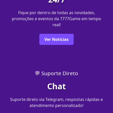
Fique por dentro de todas as novidades,
promoções e eventos da 7777Game em tempo
real!
Ver Notícias
💬 Suporte Direto
Chat
Suporte direto via Telegram, respostas rápidas e
atendimento personalizado!