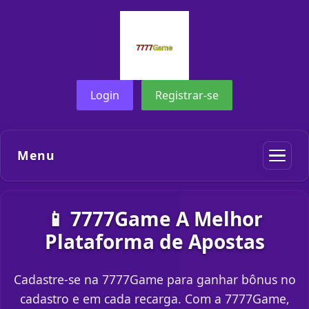
Login
Registrar-se
Menu
📱 7777Game A Melhor
Plataforma de Apostas
Cadastre-se na 7777Game para ganhar bônus no
cadastro e em cada recarga. Com a 7777Game,