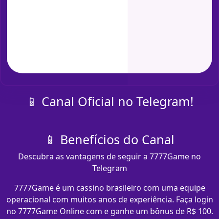
📱 Canal Oficial no Telegram!
📱 Benefícios do Canal
Descubra as vantagens de seguir a 7777Game no
Telegram
7777Game é um cassino brasileiro com uma equipe
operacional com muitos anos de experiência. Faça login
no 7777Game Online com e ganhe um bônus de R$ 100.