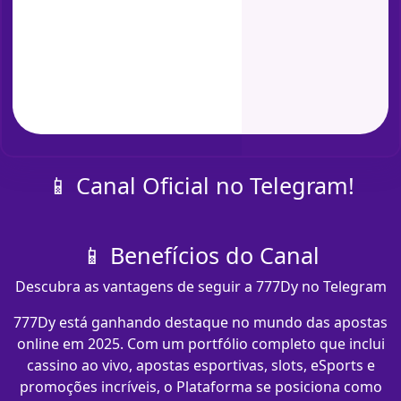
📱 Canal Oficial no Telegram!
📱 Benefícios do Canal
Descubra as vantagens de seguir a 777Dy no Telegram
777Dy está ganhando destaque no mundo das apostas
online em 2025. Com um portfólio completo que inclui
cassino ao vivo, apostas esportivas, slots, eSports e
promoções incríveis, o Plataforma se posiciona como