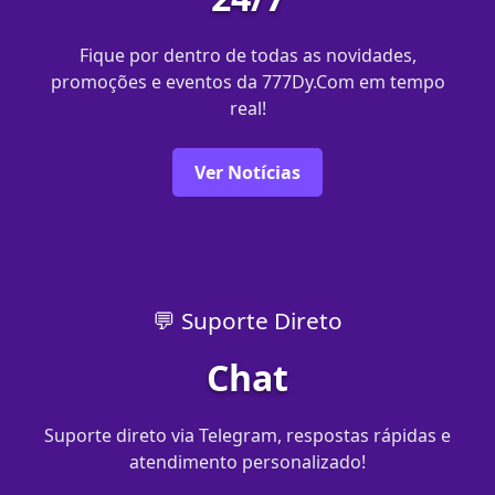
Fique por dentro de todas as novidades,
promoções e eventos da 777Dy.Com em tempo
real!
Ver Notícias
💬 Suporte Direto
Chat
Suporte direto via Telegram, respostas rápidas e
atendimento personalizado!