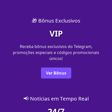
🎁 Bônus Exclusivos
VIP
Receba bônus exclusivos do Telegram,
promoções especiais e códigos promocionais
únicos!
Ver Bônus
📢 Notícias em Tempo Real
24/7