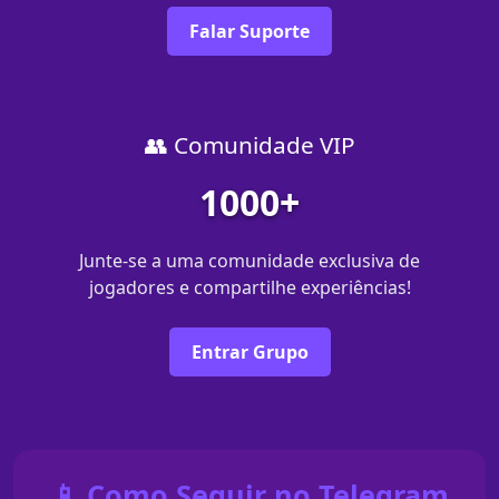
Falar Suporte
👥 Comunidade VIP
1000+
Junte-se a uma comunidade exclusiva de
jogadores e compartilhe experiências!
Entrar Grupo
📱 Como Seguir no Telegram