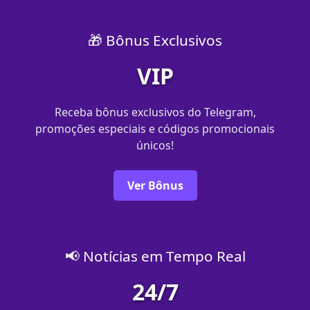
🎁 Bônus Exclusivos
VIP
Receba bônus exclusivos do Telegram,
promoções especiais e códigos promocionais
únicos!
Ver Bônus
📢 Notícias em Tempo Real
24/7