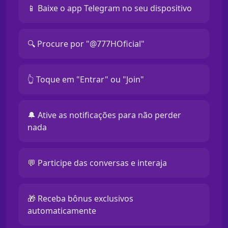
📱 Baixe o app Telegram no seu dispositivo
🔍 Procure por "@777HOficial"
👆 Toque em "Entrar" ou "Join"
🔔 Ative as notificações para não perder
nada
💬 Participe das conversas e interaja
🎁 Receba bônus exclusivos
automaticamente