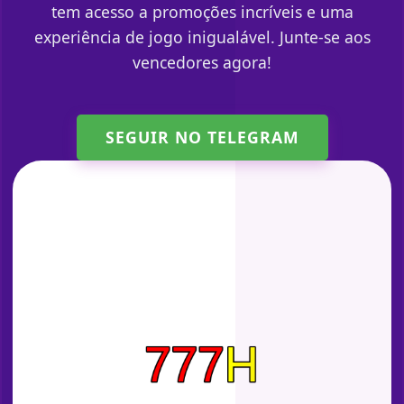
tem acesso a promoções incríveis e uma
experiência de jogo inigualável. Junte-se aos
vencedores agora!
SEGUIR NO TELEGRAM