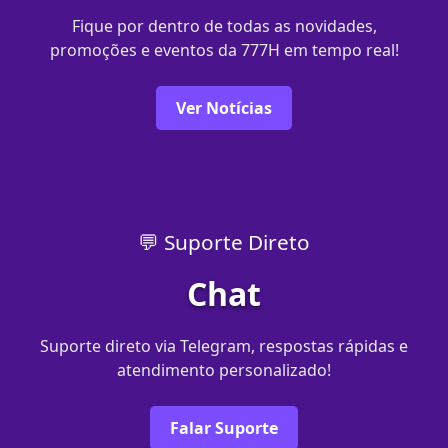
Fique por dentro de todas as novidades,
promoções e eventos da 777H em tempo real!
Ver Notícias
💬 Suporte Direto
Chat
Suporte direto via Telegram, respostas rápidas e
atendimento personalizado!
Falar Suporte