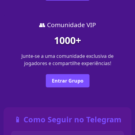
👥 Comunidade VIP
1000+
Junte-se a uma comunidade exclusiva de
jogadores e compartilhe experiências!
Entrar Grupo
📱 Como Seguir no Telegram