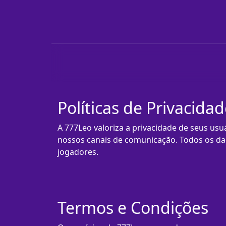
Políticas de Privacida
A 777Leo valoriza a privacidade de seus us
nossos canais de comunicação. Todos os dad
jogadores.
Termos e Condições