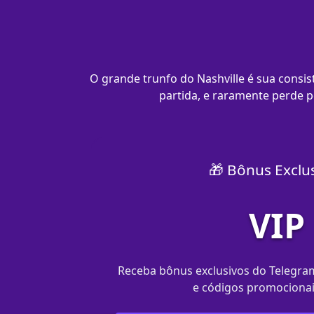
O grande trunfo do Nashville é sua consi
partida, e raramente perde p
🎁 Bônus Exclu
VIP
Receba bônus exclusivos do Telegra
e códigos promocionai