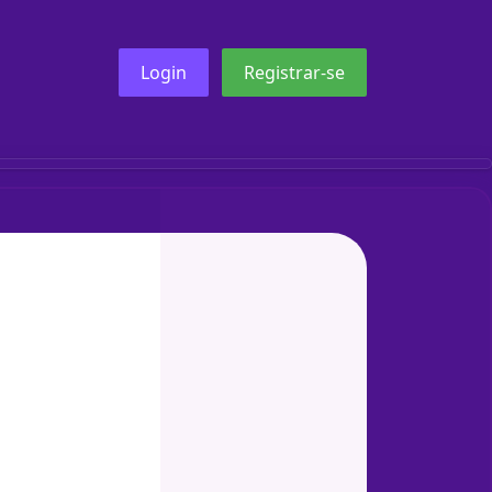
Login
Registrar-se