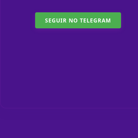
SEGUIR NO TELEGRAM