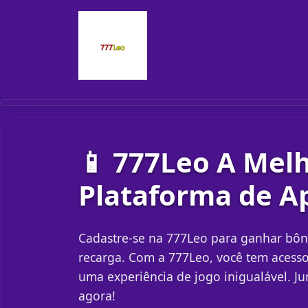
📱 777Leo A Mel
Plataforma de A
Cadastre-se na 777Leo para ganhar bôn
recarga. Com a 777Leo, você tem acesso
uma experiência de jogo inigualável. J
agora!