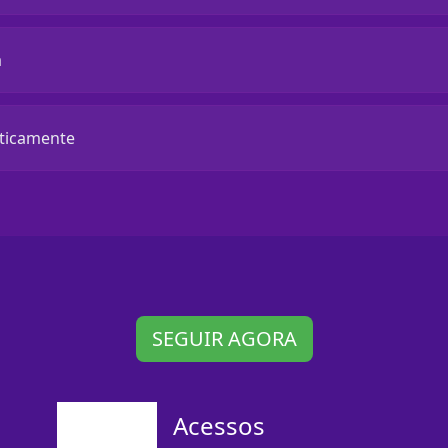
a
aticamente
SEGUIR AGORA
Acessos