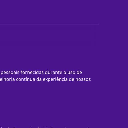
 pessoais fornecidas durante o uso de
elhoria contínua da experiência de nossos