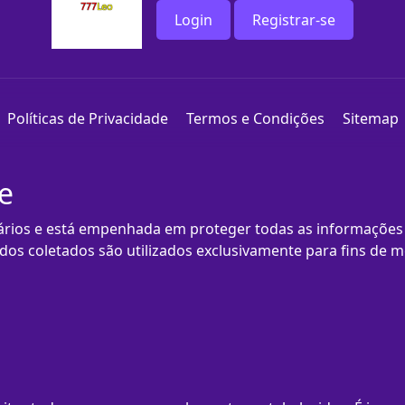
Login
Registrar-se
Políticas de Privacidade
Termos e Condições
Sitemap
de
uários e está empenhada em proteger todas as informações
os coletados são utilizados exclusivamente para fins de m