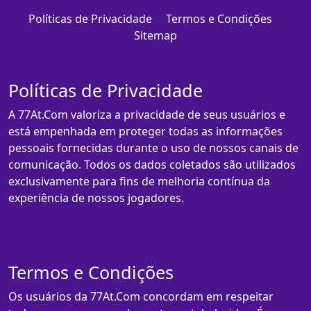
Políticas de Privacidade
Termos e Condições
Sitemap
Políticas de Privacidade
A 77At.Com valoriza a privacidade de seus usuários e
está empenhada em proteger todas as informações
pessoais fornecidas durante o uso de nossos canais de
comunicação. Todos os dados coletados são utilizados
exclusivamente para fins de melhoria contínua da
experiência de nossos jogadores.
Termos e Condições
Os usuários da 77At.Com concordam em respeitar