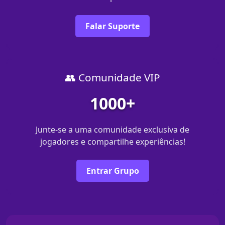
Falar Suporte
👥 Comunidade VIP
1000+
Junte-se a uma comunidade exclusiva de
jogadores e compartilhe experiências!
Entrar Grupo