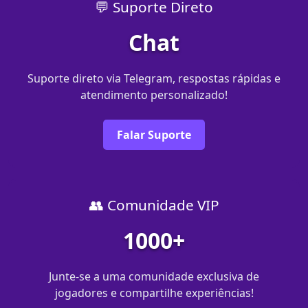
💬 Suporte Direto
Chat
Suporte direto via Telegram, respostas rápidas e
atendimento personalizado!
Falar Suporte
👥 Comunidade VIP
1000+
Junte-se a uma comunidade exclusiva de
jogadores e compartilhe experiências!