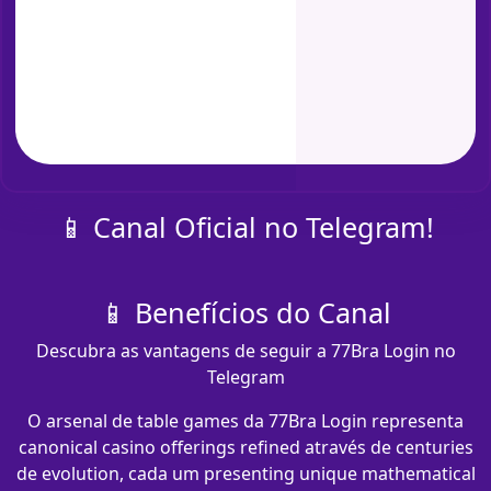
📱 Canal Oficial no Telegram!
📱 Benefícios do Canal
Descubra as vantagens de seguir a 77Bra Login no
Telegram
O arsenal de table games da 77Bra Login representa
canonical casino offerings refined através de centuries
de evolution, cada um presenting unique mathematical