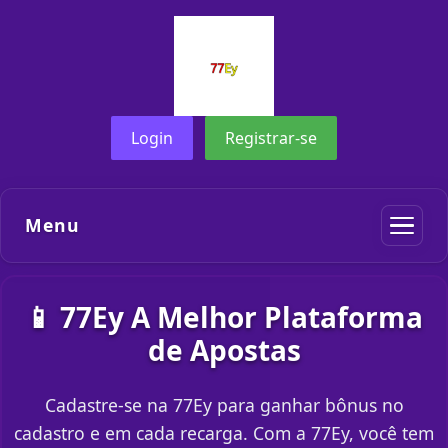
Login
Registrar-se
Menu
📱 77Ey A Melhor Plataforma
de Apostas
Cadastre-se na 77Ey para ganhar bônus no
cadastro e em cada recarga. Com a 77Ey, você tem