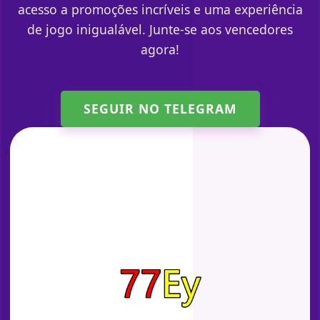
acesso a promoções incríveis e uma experiência
de jogo inigualável. Junte-se aos vencedores
agora!
SEGUIR NO TELEGRAM