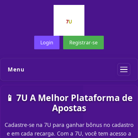
Login
Registrar-se
Menu
📱 7U A Melhor Plataforma de
Apostas
Cadastre-se na 7U para ganhar bônus no cadastro
e em cada recarga. Com a 7U, você tem acesso a