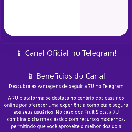
📱 Canal Oficial no Telegram!
📱 Benefícios do Canal
Descubra as vantagens de seguir a 7U no Telegram
A 7U plataforma se destaca no cenário dos cassinos
online por oferecer uma experiência completa e segura
aos seus usuários. No caso dos Fruit Slots, a 7U
combina o charme clássico com recursos modernos,
permitindo que você aproveite o melhor dos dois