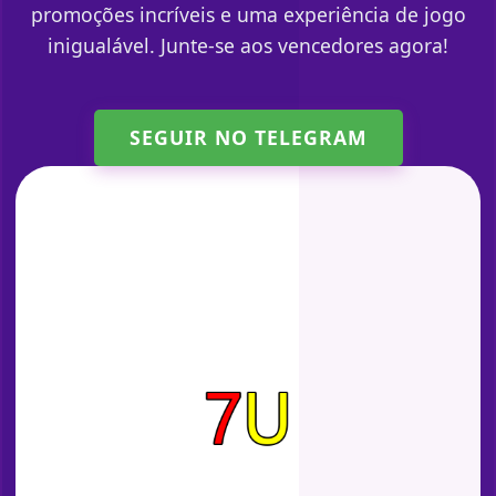
promoções incríveis e uma experiência de jogo
inigualável. Junte-se aos vencedores agora!
SEGUIR NO TELEGRAM