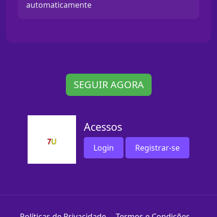
automaticamente
SEGUIR AGORA
Acessos
Login
Registrar-se
Políticas de Privacidade
Termos e Condições