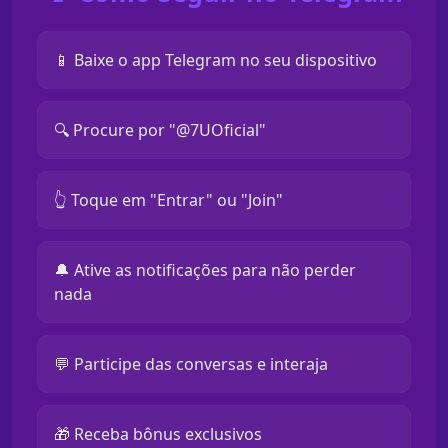
📱 Baixe o app Telegram no seu dispositivo
🔍 Procure por "@7UOficial"
👆 Toque em "Entrar" ou "Join"
🔔 Ative as notificações para não perder
nada
💬 Participe das conversas e interaja
🎁 Receba bônus exclusivos