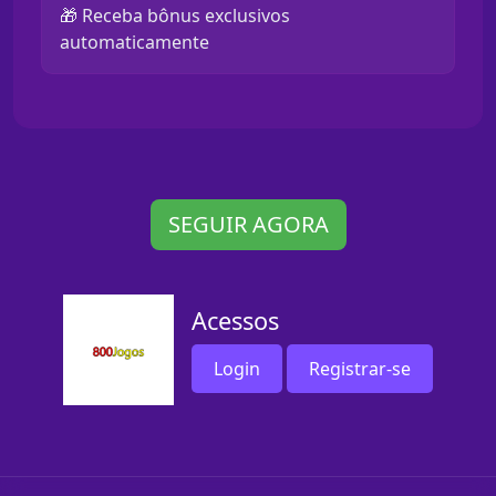
🎁 Receba bônus exclusivos
automaticamente
SEGUIR AGORA
Acessos
Login
Registrar-se