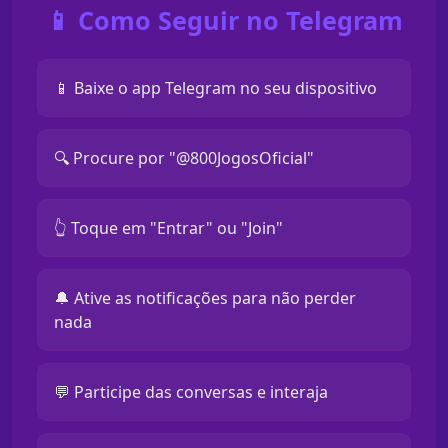
📱 Como Seguir no Telegram
📱 Baixe o app Telegram no seu dispositivo
🔍 Procure por "@800JogosOficial"
👆 Toque em "Entrar" ou "Join"
🔔 Ative as notificações para não perder
nada
💬 Participe das conversas e interaja