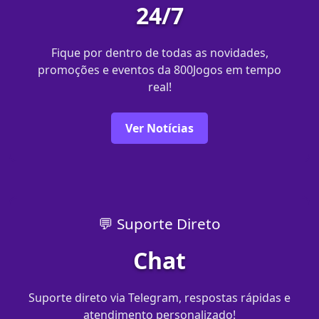
24/7
Fique por dentro de todas as novidades,
promoções e eventos da 800Jogos em tempo
real!
Ver Notícias
💬 Suporte Direto
Chat
Suporte direto via Telegram, respostas rápidas e
atendimento personalizado!