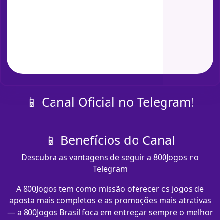
📱 Canal Oficial no Telegram!
📱 Benefícios do Canal
Descubra as vantagens de seguir a 800Jogos no
Telegram
A 800Jogos tem como missão oferecer os jogos de
aposta mais completos e as promoções mais atrativas
— a 800Jogos Brasil foca em entregar sempre o melhor