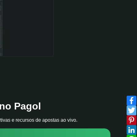
ino Pagol
ivas e recursos de apostas ao vivo.