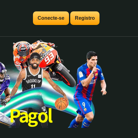
Conecte-se
Registro