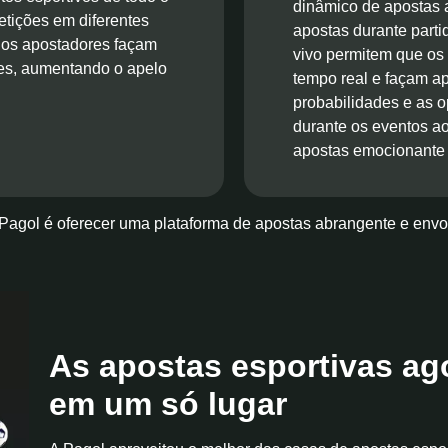
dinâmico de apostas 
etições em diferentes
apostas durante part
e os apostadores façam
vivo permitem que os
ões, aumentando o apelo
tempo real e façam a
probabilidades e as
durante os eventos a
apostas emocionante e
 Pagol é oferecer uma plataforma de apostas abrangente e envol
As apostas esportivas ag
em um só lugar