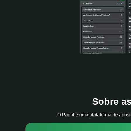
Sobre as
O Pagol é uma plataforma de aposta